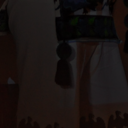
KABOPRO FILMS
HUICHOLES
PRESENTA
EUGENIO COSTA
ANIMACIÓN & VFX
MÚSICA O
© 2026 HUICHOLES: LOS ÚLTIMOS GUARDIANES DEL PEYOTE.