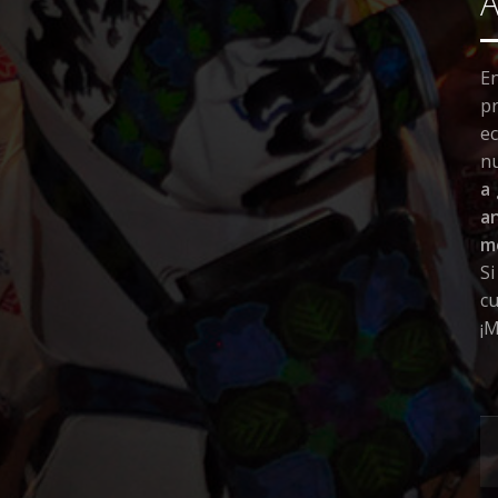
E
pr
e
nu
a
a
me
S
cu
¡M