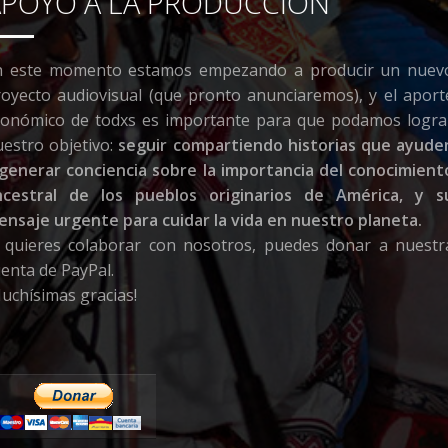
APOYO A LA PRODUCCIÓN
n este momento estamos empezando a producir un nuev
oyecto audiovisual (que pronto anunciaremos), y el aport
conómico de todxs es importante para que podamos logra
estro objetivo:
seguir compartiendo historias que ayude
 generar conciencia sobre la importancia del conocimient
ncestral de los pueblos originarios de América, y s
nsaje urgente para cuidar la vida en nuestro planeta.
i quieres colaborar con nosotros, puedes donar a nuestr
enta de PayPal.
uchísimas gracias!