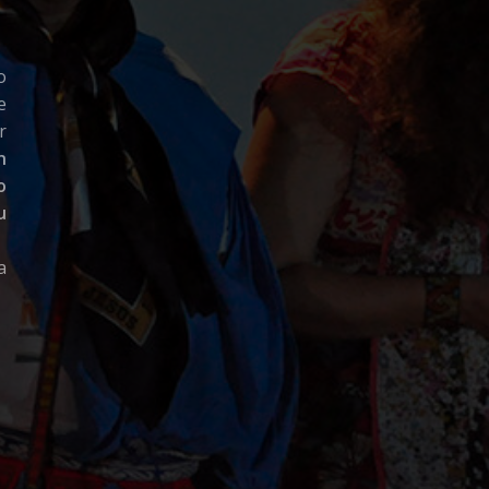
o
e
r
n
o
u
a