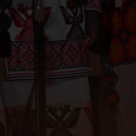
: LOS ÚLTIMOS GUARDIANES DEL PEYOTE
PAOLA STEFANI
PRODUCCIÓN
CINEM
GASTÓN F. SALAZAR - JUAN JOSE "KATIRA" RAMÍREZ
RIGINAL
DISEÑO GRÁFICO
HERNÁN VILCHEZ
DIRECCIÓN Y PRODUCCIÓN